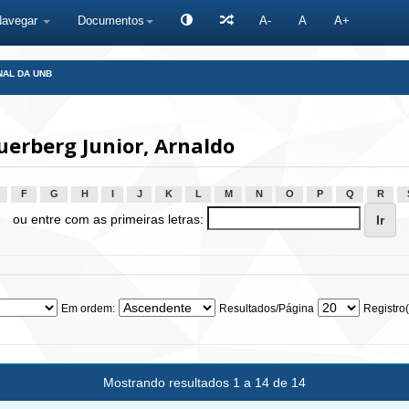
Navegar
Documentos
A-
A
A+
NAL DA UNB
erberg Junior, Arnaldo
F
G
H
I
J
K
L
M
N
O
P
Q
R
ou entre com as primeiras letras:
Em ordem:
Resultados/Página
Registro(
Mostrando resultados 1 a 14 de 14