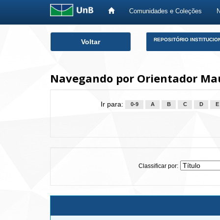
Comunidades e Coleções
Skip
REPOSITÓRIO INSTITUCIO
Voltar
navigation
Navegando por Orientador Mau
Ir para:
0-9
A
B
C
D
E
Classificar por: