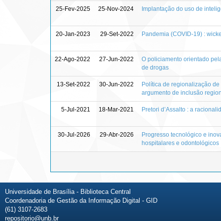
25-Fev-2025
25-Nov-2024
Implantação do uso de inteligê
20-Jan-2023
29-Set-2022
Pandemia (COVID-19) : wicke
22-Ago-2022
27-Jun-2022
O policiamento orientado pel
de drogas
13-Set-2022
30-Jun-2022
Política de regionalização d
argumento de inclusão regio
5-Jul-2021
18-Mar-2021
Pretori d’Assalto : a racionali
30-Jul-2026
29-Abr-2026
Progresso tecnológico e inov
hospitalares e odontológicos
Universidade de Brasília - Biblioteca Central
Coordenadoria de Gestão da Informação Digital - GID
(61) 3107-2683
repositorio@unb.br