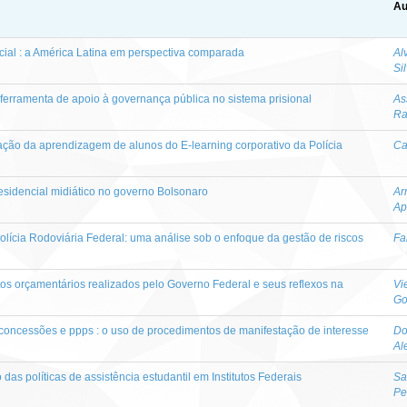
Au
ncial : a América Latina em perspectiva comparada
Al
Si
ferramenta de apoio à governança pública no sistema prisional
As
Ra
lação da aprendizagem de alunos do E-learning corporativo da Polícia
Ca
residencial midiático no governo Bolsonaro
Ar
Ap
olícia Rodoviária Federal: uma análise sob o enfoque da gestão de riscos
Fa
os orçamentários realizados pelo Governo Federal e seus reflexos na
Vi
G
 concessões e ppps : o uso de procedimentos de manifestação de interesse
Do
Al
s políticas de assistência estudantil em Institutos Federais
Sa
Pe