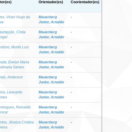
tor(es)
Orientador(es)
Coorientador(es)
ves, Victor Hugo da
Mauerberg
-
lva
Junior, Arnaldo
sumpção, Cíntia
Mauerberg
-
ngel
Junior, Arnaldo
rdoso, Murilo Luiz
Mauerberg
-
Junior, Arnaldo
ruda, Evelyn Maria
Mauerberg
-
olinaria Santos
Junior, Arnaldo
rias, Anderson
Mauerberg
-
Junior, Arnaldo
eira, Leonardo
Mauerberg
-
omes
Junior, Arnaldo
mingues, Reinaldo
Mauerberg
-
encar
Junior, Arnaldo
ntos, Jéssica Cristina
Mauerberg
-
reira
Junior, Arnaldo