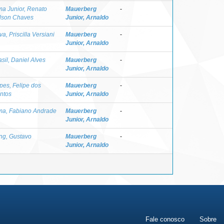
ma Junior, Renato
Mauerberg
-
lson Chaves
Junior, Arnaldo
va, Priscilla Versiani
Mauerberg
-
Junior, Arnaldo
asil, Daniel Alves
Mauerberg
-
Junior, Arnaldo
pes, Felipe dos
Mauerberg
-
ntos
Junior, Arnaldo
ma, Fabiano Andrade
Mauerberg
-
Junior, Arnaldo
ng, Gustavo
Mauerberg
-
Junior, Arnaldo
Fale conosco
Sobre