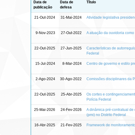
Data de
Data de
Título
publicação
defesa
21-Out-2024
31-Mai-2024
Atividade legislativa preside
9-Nov-2023
27-Out-2022
A atuação da ouvidoria como 
22-Out-2025
27-Jun-2025
Características de autorregu
Federal
15-Jul-2024
8-Mar-2024
Centro de governo e estilo p
2-Ago-2024
30-Ago-2022
Comissões disciplinares da P
22-Out-2025
25-Abr-2025
Os cortes e contingenciament
Polícia Federal
25-Mai-2026
24-Fev-2026
A dinâmica pré-contratual de
(pmi) no Distrito Federal
16-Abr-2025
21-Fev-2025
Framework de monitoramento da