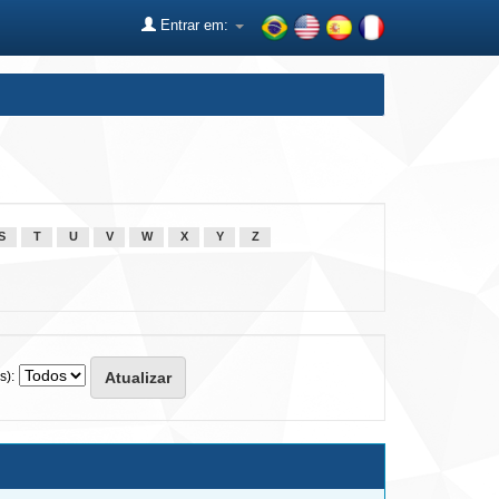
Entrar em:
S
T
U
V
W
X
Y
Z
s):