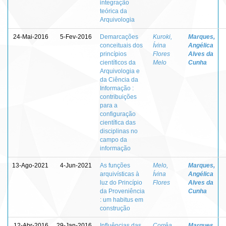
integração
teórica da
Arquivologia
24-Mai-2016
5-Fev-2016
Demarcações
Kuroki,
Marques,
conceituais dos
Ívina
Angélica
princípios
Flores
Alves da
científicos da
Melo
Cunha
Arquivologia e
da Ciência da
Informação :
contribuições
para a
configuração
científica das
disciplinas no
campo da
informação
13-Ago-2021
4-Jun-2021
As funções
Melo,
Marques,
arquivísticas à
Ívina
Angélica
luz do Princípio
Flores
Alves da
da Proveniência
Cunha
: um habitus em
construção
12-Abr-2016
29-Jan-2016
Influências das
Corrêa,
Marques,