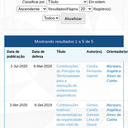
Classificar por:
Em ordem:
Resultados/Página
Registro(s):
Mostrando resultados 1 a 5 de 5
Data de
Data de
Título
Autor(es)
Orientador(e
publicação
defesa
2-Jul-2020
6-Mar-2020
Contribuições
Corrêa,
Marques,
do Princípio da
Fernando
Angélica
Territorialidade
Gabriel
Alves da
para a
Cunha
resolução de
contenciosos
arquivísticos
3-Abr-2020
6-Set-2019
Contribuições
Gomes,
Marques,
histórico-
Camila
Angélica
epistemológicas
Daniela
Alves da
da organicidade
Lima de
Cunha
como nível de
Souza