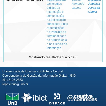
tecnologias
Fernando
Angélica
digitais da
Gabriel
Alves da
informação e
Cunha
comunicação
na delimitação
conceitual e nas
repercussões
do Princípio da
Territorialidade
na Arquivologia
e na Ciência da
Informação
Mostrando resultados 1 a 5 de 5
Universidade de Brasília - Biblioteca Central
Coordenadoria de Gestão da Informação Digital - GID
(61) 3107-2683
repositorio@unb.br