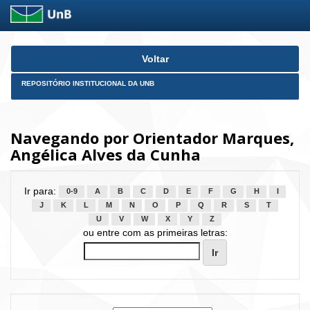
Skip
Voltar
navigation
REPOSITÓRIO INSTITUCIONAL DA UNB
Navegando por Orientador Marques,
Angélica Alves da Cunha
Ir para:
0-9
A
B
C
D
E
F
G
H
I
J
K
L
M
N
O
P
Q
R
S
T
U
V
W
X
Y
Z
ou entre com as primeiras letras: