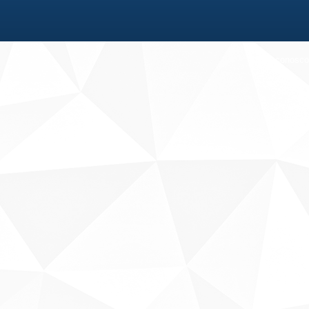
Fale conosco
Sobre