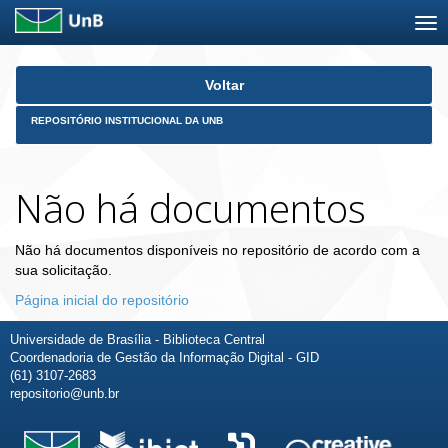
Skip
Voltar
navigation
REPOSITÓRIO INSTITUCIONAL DA UNB
Não há documentos
Não há documentos disponíveis no repositório de acordo com a
sua solicitação.
Página inicial do repositório
Universidade de Brasília - Biblioteca Central
Coordenadoria de Gestão da Informação Digital - GID
(61) 3107-2683
repositorio@unb.br