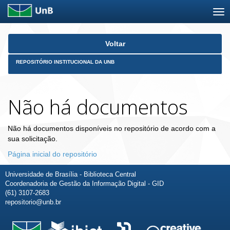
Skip
Voltar
navigation
REPOSITÓRIO INSTITUCIONAL DA UNB
Não há documentos
Não há documentos disponíveis no repositório de acordo com a
sua solicitação.
Página inicial do repositório
Universidade de Brasília - Biblioteca Central
Coordenadoria de Gestão da Informação Digital - GID
(61) 3107-2683
repositorio@unb.br