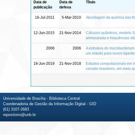
Data de
Data de
Título
publicação
defesa
16-Jul-2011
5-Mar-2010
Abordagem da química das fra
12-Jun-2015
21-Nov-2014
Cálculos quânticos, modelo SA
almiscarada e frequências vib
2006
2006
A estrutura do mycobacterium
um estudo para novos ligante
18-Jun-2019
21-Nov-2018
Estudos computacionais em mu
cerrado brasileiro, em meio 
Universidade de Brasília - Biblioteca Central
Coordenadoria de Gestão da Informação Digital - GID
(61) 3107-2683
repositorio@unb.br