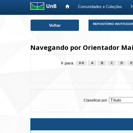
Comunidades e Coleções
Skip
REPOSITÓRIO INSTITUCIO
Voltar
navigation
Navegando por Orientador Maia
Ir para:
0-9
A
B
C
D
E
Classificar por: