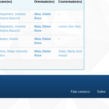
Autor(es)
Orientador(es)
Coorientador(es)
Magalhães, Daniela
Maia, Elaine
-
Regina Bazuchi
Rose
Magalhães, Daniela
Maia, Elaine
Lerner, Dan Alan
Regina Bazuchi
Rose
Bastos, Daniel
Maia, Elaine
-
Rose
Silva, Felipe Azevedo
Maia, Elaine
Sales, Maria José
Rios
Rose
Araújo
Fale conosco
Sobre