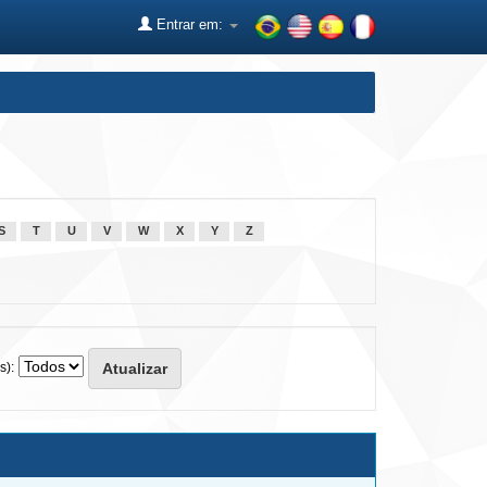
Entrar em:
S
T
U
V
W
X
Y
Z
s):