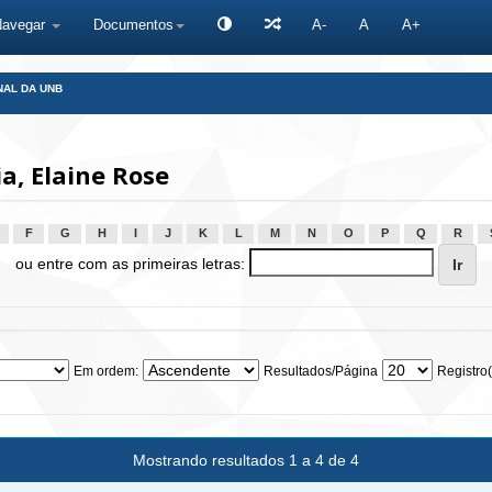
Navegar
Documentos
A-
A
A+
NAL DA UNB
, Elaine Rose
F
G
H
I
J
K
L
M
N
O
P
Q
R
ou entre com as primeiras letras:
Em ordem:
Resultados/Página
Registro(
Mostrando resultados 1 a 4 de 4