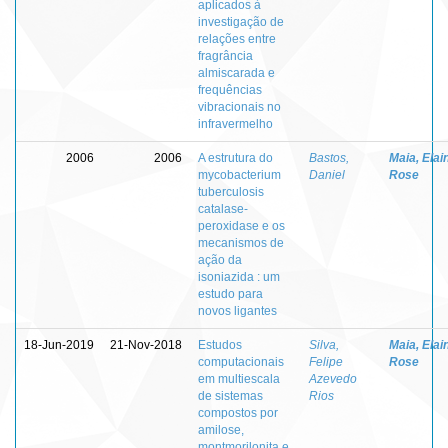
aplicados à
investigação de
relações entre
fragrância
almiscarada e
frequências
vibracionais no
infravermelho
2006
2006
A estrutura do
Bastos,
Maia, Elai
mycobacterium
Daniel
Rose
tuberculosis
catalase-
peroxidase e os
mecanismos de
ação da
isoniazida : um
estudo para
novos ligantes
18-Jun-2019
21-Nov-2018
Estudos
Silva,
Maia, Elai
computacionais
Felipe
Rose
em multiescala
Azevedo
de sistemas
Rios
compostos por
amilose,
montmorilonita e