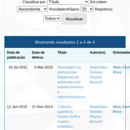
Classificar por:
Em ordem:
Resultados/Página
Registro(s):
Mostrando resultados 1 a 4 de 4
Data de
Data de
Título
Autor(es)
Orientado
publicação
defesa
16-Jul-2011
5-Mar-2010
Abordagem da
Magalhães,
Maia, Elai
química das
Daniela
Rose
fragancias de
Regina
almíscares por
Bazuchi
estudos teóricos
e
espectroscópicos
12-Jun-2015
21-Nov-2014
Cálculos
Magalhães,
Maia, Elai
quânticos,
Daniela
Rose
modelo SAR e
Regina
modelo
Bazuchi
estatístico