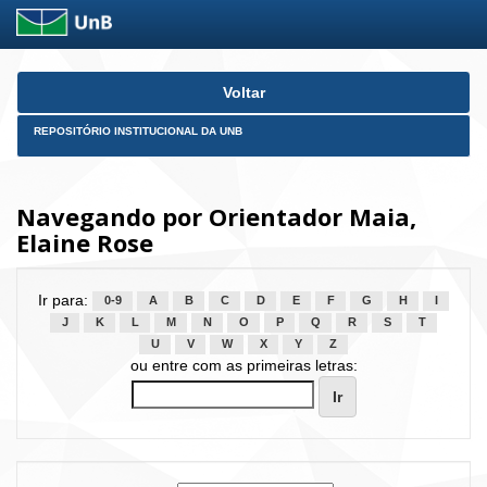
Skip
Voltar
navigation
REPOSITÓRIO INSTITUCIONAL DA UNB
Navegando por Orientador Maia,
Elaine Rose
Ir para:
0-9
A
B
C
D
E
F
G
H
I
J
K
L
M
N
O
P
Q
R
S
T
U
V
W
X
Y
Z
ou entre com as primeiras letras: