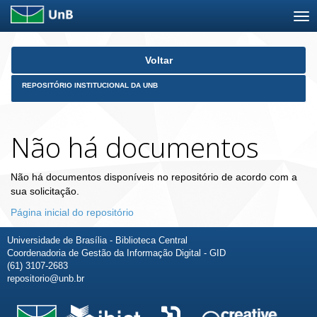
Skip
Voltar
navigation
REPOSITÓRIO INSTITUCIONAL DA UNB
Não há documentos
Não há documentos disponíveis no repositório de acordo com a
sua solicitação.
Página inicial do repositório
Universidade de Brasília - Biblioteca Central
Coordenadoria de Gestão da Informação Digital - GID
(61) 3107-2683
repositorio@unb.br