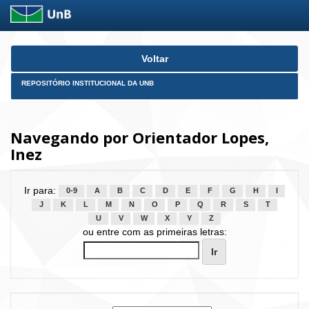
Skip
Voltar
navigation
REPOSITÓRIO INSTITUCIONAL DA UNB
Navegando por Orientador Lopes,
Inez
Ir para:
0-9
A
B
C
D
E
F
G
H
I
J
K
L
M
N
O
P
Q
R
S
T
U
V
W
X
Y
Z
ou entre com as primeiras letras: