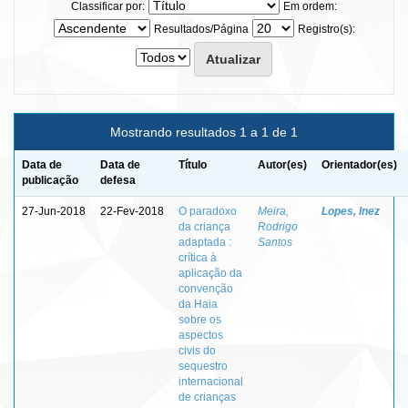
Classificar por:
Em ordem:
Resultados/Página
Registro(s):
Mostrando resultados 1 a 1 de 1
Data de
Data de
Título
Autor(es)
Orientador(es)
publicação
defesa
27-Jun-2018
22-Fev-2018
O paradoxo
Meira,
Lopes, Inez
da criança
Rodrigo
adaptada :
Santos
crítica à
aplicação da
convenção
da Haia
sobre os
aspectos
civis do
sequestro
internacional
de crianças