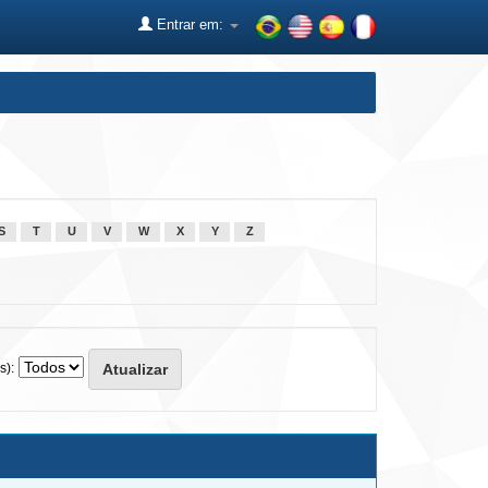
Entrar em:
S
T
U
V
W
X
Y
Z
s):