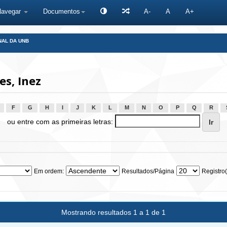
Navegar
Documentos
A-
A
A+
NAL DA UNB
s, Inez
F
G
H
I
J
K
L
M
N
O
P
Q
R
ou entre com as primeiras letras:
Em ordem:
Resultados/Página
Registro(
Mostrando resultados 1 a 1 de 1