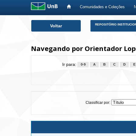
Comunidades e Coleções
Skip
REPOSITÓRIO INSTITUCIO
Voltar
navigation
Navegando por Orientador Lope
Ir para:
0-9
A
B
C
D
E
Classificar por: