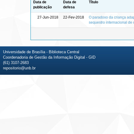
Data de
Data de
Título
publicação
defesa
27-Jun-2018
22-Fev-2018
O paradoxo da criança adapt
sequestro internacional de 
Universidade de Brasília - Biblioteca Central
Coordenadoria de Gestão da Informação Digital - GID
(61) 3107-2683
repositorio@unb.br