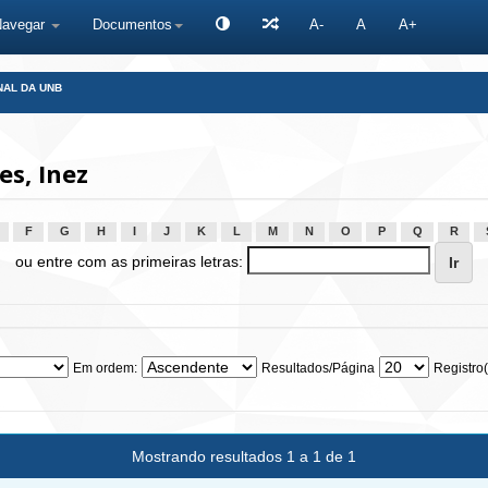
Navegar
Documentos
A-
A
A+
NAL DA UNB
s, Inez
F
G
H
I
J
K
L
M
N
O
P
Q
R
ou entre com as primeiras letras:
Em ordem:
Resultados/Página
Registro(
Mostrando resultados 1 a 1 de 1