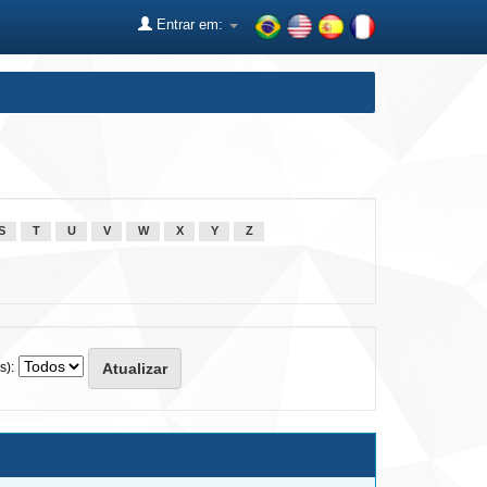
Entrar em:
S
T
U
V
W
X
Y
Z
s):