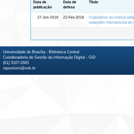
Data de
Data de
Título
publicação
defesa
27-Jun-2018
22-Fev-2018
O paradoxo da criança adapt
sequestro internacional de 
Universidade de Brasília - Biblioteca Central
Coordenadoria de Gestão da Informação Digital - GID
(61) 3107-2683
repositorio@unb.br