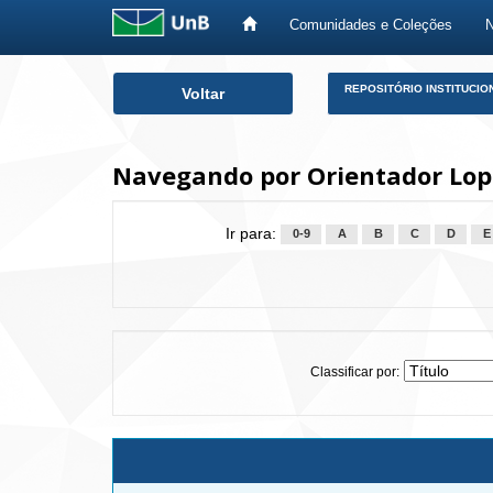
Comunidades e Coleções
Skip
REPOSITÓRIO INSTITUCIO
Voltar
navigation
Navegando por Orientador Lope
Ir para:
0-9
A
B
C
D
E
Classificar por: