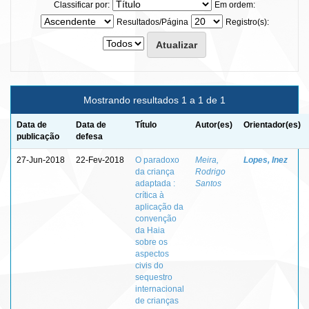
Classificar por:
Em ordem:
Resultados/Página
Registro(s):
Mostrando resultados 1 a 1 de 1
Data de
Data de
Título
Autor(es)
Orientador(es)
publicação
defesa
27-Jun-2018
22-Fev-2018
O paradoxo
Meira,
Lopes, Inez
da criança
Rodrigo
adaptada :
Santos
crítica à
aplicação da
convenção
da Haia
sobre os
aspectos
civis do
sequestro
internacional
de crianças