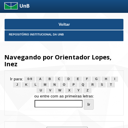
Skip
Voltar
navigation
REPOSITÓRIO INSTITUCIONAL DA UNB
Navegando por Orientador Lopes,
Inez
Ir para:
0-9
A
B
C
D
E
F
G
H
I
J
K
L
M
N
O
P
Q
R
S
T
U
V
W
X
Y
Z
ou entre com as primeiras letras: