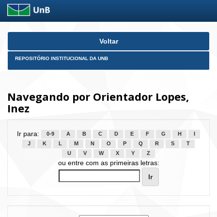
Skip
Voltar
navigation
REPOSITÓRIO INSTITUCIONAL DA UNB
Navegando por Orientador Lopes,
Inez
Ir para:
0-9
A
B
C
D
E
F
G
H
I
J
K
L
M
N
O
P
Q
R
S
T
U
V
W
X
Y
Z
ou entre com as primeiras letras: