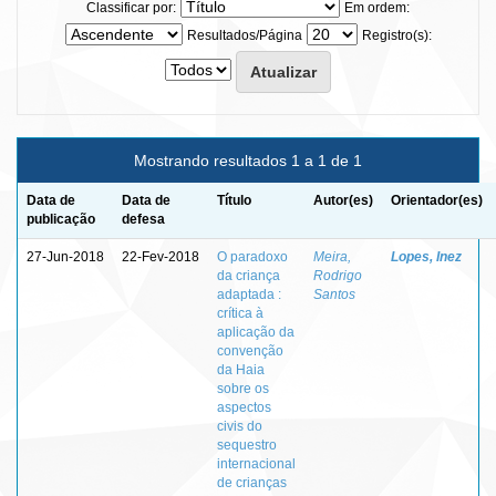
Classificar por:
Em ordem:
Resultados/Página
Registro(s):
Mostrando resultados 1 a 1 de 1
Data de
Data de
Título
Autor(es)
Orientador(es)
publicação
defesa
27-Jun-2018
22-Fev-2018
O paradoxo
Meira,
Lopes, Inez
da criança
Rodrigo
adaptada :
Santos
crítica à
aplicação da
convenção
da Haia
sobre os
aspectos
civis do
sequestro
internacional
de crianças