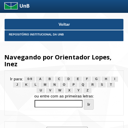
Skip
Voltar
navigation
REPOSITÓRIO INSTITUCIONAL DA UNB
Navegando por Orientador Lopes,
Inez
Ir para:
0-9
A
B
C
D
E
F
G
H
I
J
K
L
M
N
O
P
Q
R
S
T
U
V
W
X
Y
Z
ou entre com as primeiras letras: