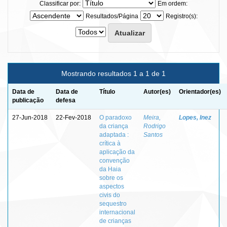
Classificar por:
Em ordem:
Resultados/Página
Registro(s):
Mostrando resultados 1 a 1 de 1
Data de
Data de
Título
Autor(es)
Orientador(es)
publicação
defesa
27-Jun-2018
22-Fev-2018
O paradoxo
Meira,
Lopes, Inez
da criança
Rodrigo
adaptada :
Santos
crítica à
aplicação da
convenção
da Haia
sobre os
aspectos
civis do
sequestro
internacional
de crianças