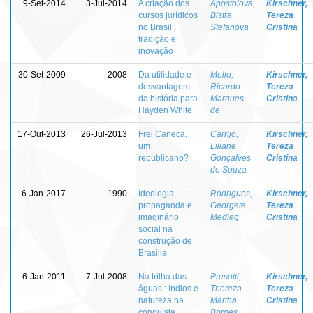
9-Set-2014
3-Jul-2014
A criação dos
Apostolova,
Kirschner,
cursos jurídicos
Bistra
Tereza
no Brasil :
Stefanova
Cristina
tradição e
inovação
30-Set-2009
2008
Da utilidade e
Mello,
Kirschner,
desvantagem
Ricardo
Tereza
da história para
Marques
Cristina
Hayden White
de
17-Out-2013
26-Jul-2013
Frei Caneca,
Carrijo,
Kirschner,
um
Liliane
Tereza
republicano?
Gonçalves
Cristina
de Souza
6-Jan-2017
1990
Ideologia,
Rodrigues,
Kirschner,
propaganda e
Georgete
Tereza
imaginário
Medleg
Cristina
social na
construção de
Brasilia
6-Jan-2011
7-Jul-2008
Na trilha das
Presotti,
Kirschner,
águas : índios e
Thereza
Tereza
natureza na
Martha
Cristina
conquista
Borges