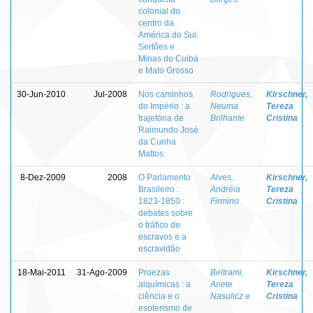
colonial do
centro da
América do Sul:
Sertões e
Minas do Cuibá
e Mato Grosso
30-Jun-2010
Jul-2008
Nos caminhos
Rodrigues,
Kirschner,
do Império : a
Neuma
Tereza
trajetória de
Brilhante
Cristina
Raimundo José
da Cunha
Mattos
8-Dez-2009
2008
O Parlamento
Alves,
Kirschner,
Brasileiro :
Andréia
Tereza
1823-1850 :
Firmino
Cristina
debates sobre
o tráfico de
escravos e a
escravidão
18-Mai-2011
31-Ago-2009
Proezas
Beltrami,
Kirschner,
alquímicas : a
Ariete
Tereza
ciência e o
Nasulicz e
Cristina
esoterismo de