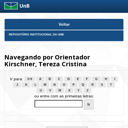
Skip
Voltar
navigation
REPOSITÓRIO INSTITUCIONAL DA UNB
Navegando por Orientador
Kirschner, Tereza Cristina
Ir para:
0-9
A
B
C
D
E
F
G
H
I
J
K
L
M
N
O
P
Q
R
S
T
U
V
W
X
Y
Z
ou entre com as primeiras letras: