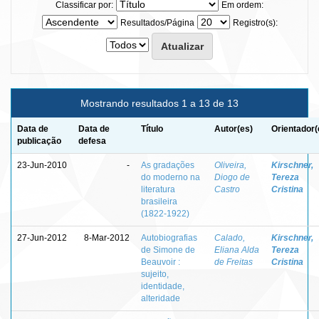
Classificar por:
Em ordem:
Resultados/Página
Registro(s):
Mostrando resultados 1 a 13 de 13
Data de
Data de
Título
Autor(es)
Orientador(
publicação
defesa
23-Jun-2010
-
As gradações
Oliveira,
Kirschner,
do moderno na
Diogo de
Tereza
literatura
Castro
Cristina
brasileira
(1822-1922)
27-Jun-2012
8-Mar-2012
Autobiografias
Calado,
Kirschner,
de Simone de
Eliana Alda
Tereza
Beauvoir :
de Freitas
Cristina
sujeito,
identidade,
alteridade