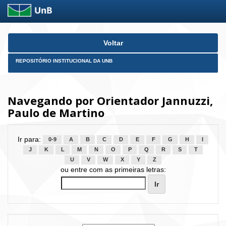
Skip
Voltar
navigation
REPOSITÓRIO INSTITUCIONAL DA UNB
Navegando por Orientador Jannuzzi,
Paulo de Martino
Ir para:
0-9
A
B
C
D
E
F
G
H
I
J
K
L
M
N
O
P
Q
R
S
T
U
V
W
X
Y
Z
ou entre com as primeiras letras: