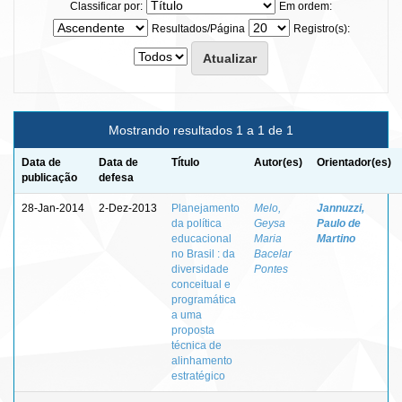
Classificar por:
Em ordem:
Resultados/Página
Registro(s):
Mostrando resultados 1 a 1 de 1
Data de
Data de
Título
Autor(es)
Orientador(es)
publicação
defesa
28-Jan-2014
2-Dez-2013
Planejamento
Melo,
Jannuzzi,
da política
Geysa
Paulo de
educacional
Maria
Martino
no Brasil : da
Bacelar
diversidade
Pontes
conceitual e
programática
a uma
proposta
técnica de
alinhamento
estratégico