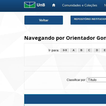
Comunidades e Coleções
Skip
REPOSITÓRIO INSTITUCIO
Voltar
navigation
Navegando por Orientador Gom
Ir para:
0-9
A
B
C
D
E
Classificar por: