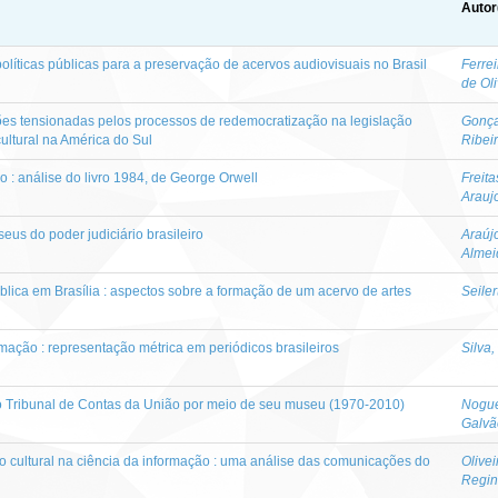
Autor
políticas públicas para a preservação de acervos audiovisuais no Brasil
Ferre
de Oli
xões tensionadas pelos processos de redemocratização na legislação
Gonça
cultural na América do Sul
Ribei
 : análise do livro 1984, de George Orwell
Freit
Arauj
eus do poder judiciário brasileiro
Araúj
Almei
ica em Brasília : aspectos sobre a formação de um acervo de artes
Seiler
mação : representação métrica em periódicos brasileiros
Silva
 Tribunal de Contas da União por meio de seu museu (1970-2010)
Nogue
Galvã
o cultural na ciência da informação : uma análise das comunicações do
Olivei
Regin