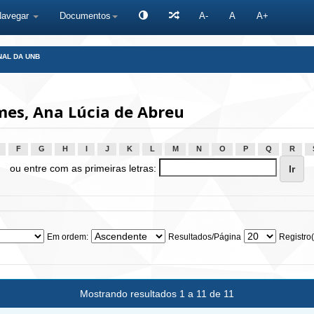
Navegar
Documentos
A-
A
A+
NAL DA UNB
es, Ana Lúcia de Abreu
F
G
H
I
J
K
L
M
N
O
P
Q
R
ou entre com as primeiras letras:
Em ordem:
Resultados/Página
Registro(
Mostrando resultados 1 a 11 de 11