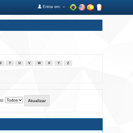
Entrar em:
S
T
U
V
W
X
Y
Z
s):