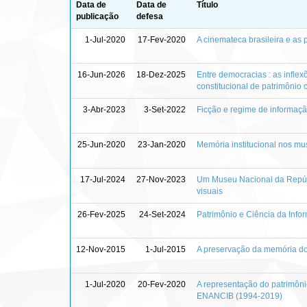
Data de
Data de
Título
publicação
defesa
1-Jul-2020
17-Fev-2020
A cinemateca brasileira e as 
16-Jun-2026
18-Dez-2025
Entre democracias : as infle
constitucional de patrimônio 
3-Abr-2023
3-Set-2022
Ficção e regime de informação
25-Jun-2020
23-Jan-2020
Memória institucional nos mus
17-Jul-2024
27-Nov-2023
Um Museu Nacional da Repúbl
visuais
26-Fev-2025
24-Set-2024
Patrimônio e Ciência da Infor
12-Nov-2015
1-Jul-2015
A preservação da memória do
1-Jul-2020
20-Fev-2020
A representação do patrimôni
ENANCIB (1994-2019)