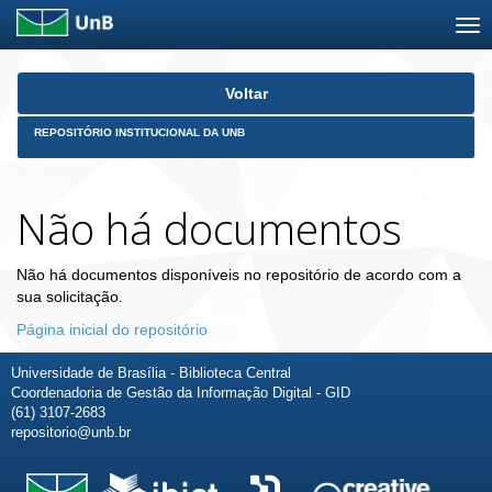
Skip
Voltar
navigation
REPOSITÓRIO INSTITUCIONAL DA UNB
Não há documentos
Não há documentos disponíveis no repositório de acordo com a
sua solicitação.
Página inicial do repositório
Universidade de Brasília - Biblioteca Central
Coordenadoria de Gestão da Informação Digital - GID
(61) 3107-2683
repositorio@unb.br