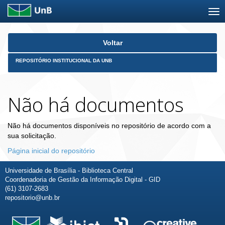
Skip
Voltar
navigation
REPOSITÓRIO INSTITUCIONAL DA UNB
Não há documentos
Não há documentos disponíveis no repositório de acordo com a
sua solicitação.
Página inicial do repositório
Universidade de Brasília - Biblioteca Central
Coordenadoria de Gestão da Informação Digital - GID
(61) 3107-2683
repositorio@unb.br