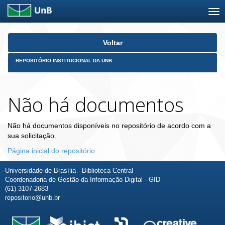
Skip
Voltar
navigation
REPOSITÓRIO INSTITUCIONAL DA UNB
Não há documentos
Não há documentos disponíveis no repositório de acordo com a
sua solicitação.
Página inicial do repositório
Universidade de Brasília - Biblioteca Central
Coordenadoria de Gestão da Informação Digital - GID
(61) 3107-2683
repositorio@unb.br