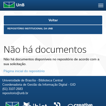
Skip
Voltar
navigation
REPOSITÓRIO INSTITUCIONAL DA UNB
Não há documentos
Não há documentos disponíveis no repositório de acordo com a
sua solicitação.
Página inicial do repositório
Universidade de Brasília - Biblioteca Central
Coordenadoria de Gestão da Informação Digital - GID
(61) 3107-2683
repositorio@unb.br