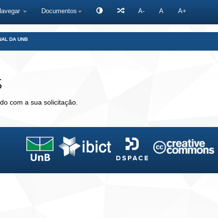
Navegar
Documentos
A-
A
A+
NAL DA UNB
s
do com a sua solicitação.