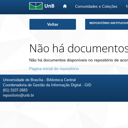
Comunidades e Coleções
Skip
REPOSITÓRIO INSTITUCIO
Voltar
navigation
Não há documento
Não há documentos disponíveis no repositório de acor
Página inicial do repositório
Universidade de Brasília - Biblioteca Central
Coordenadoria de Gestão da Informação Digital - GID
(61) 3107-2683
repositorio@unb.br