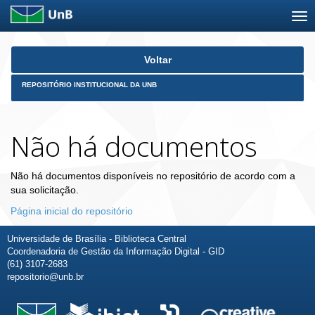
Skip
Voltar
navigation
REPOSITÓRIO INSTITUCIONAL DA UNB
Não há documentos
Não há documentos disponíveis no repositório de acordo com a
sua solicitação.
Página inicial do repositório
Universidade de Brasília - Biblioteca Central
Coordenadoria de Gestão da Informação Digital - GID
(61) 3107-2683
repositorio@unb.br