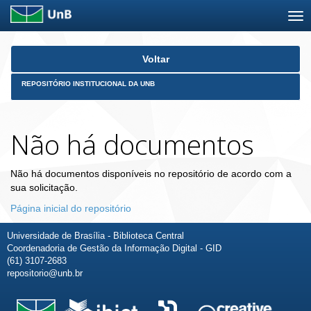
Skip
Voltar
navigation
REPOSITÓRIO INSTITUCIONAL DA UNB
Não há documentos
Não há documentos disponíveis no repositório de acordo com a
sua solicitação.
Página inicial do repositório
Universidade de Brasília - Biblioteca Central
Coordenadoria de Gestão da Informação Digital - GID
(61) 3107-2683
repositorio@unb.br