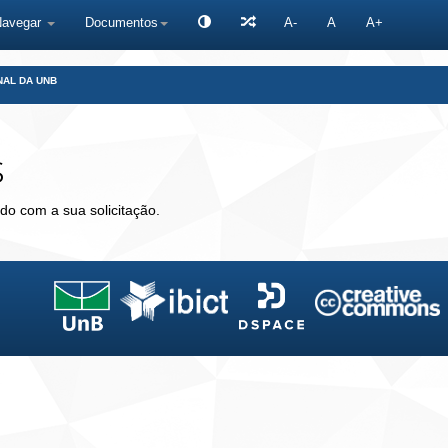
Navegar
Documentos
A-
A
A+
NAL DA UNB
s
do com a sua solicitação.