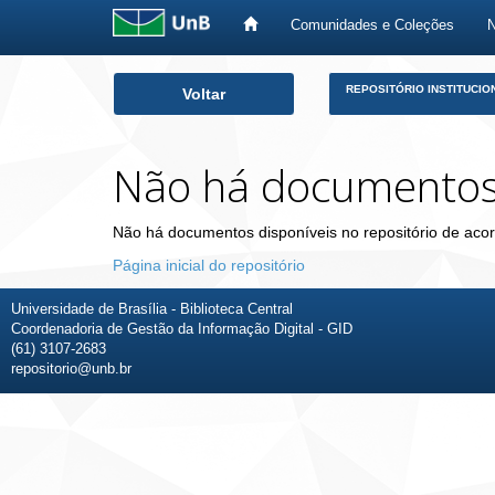
Comunidades e Coleções
Skip
REPOSITÓRIO INSTITUCIO
Voltar
navigation
Não há documento
Não há documentos disponíveis no repositório de acor
Página inicial do repositório
Universidade de Brasília - Biblioteca Central
Coordenadoria de Gestão da Informação Digital - GID
(61) 3107-2683
repositorio@unb.br