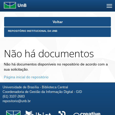
Skip
Voltar
navigation
REPOSITÓRIO INSTITUCIONAL DA UNB
Não há documentos
Não há documentos disponíveis no repositório de acordo com a
sua solicitação.
Página inicial do repositório
Universidade de Brasília - Biblioteca Central
Coordenadoria de Gestão da Informação Digital - GID
(61) 3107-2683
repositorio@unb.br