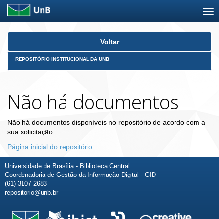
Skip
Voltar
navigation
REPOSITÓRIO INSTITUCIONAL DA UNB
Não há documentos
Não há documentos disponíveis no repositório de acordo com a
sua solicitação.
Página inicial do repositório
Universidade de Brasília - Biblioteca Central
Coordenadoria de Gestão da Informação Digital - GID
(61) 3107-2683
repositorio@unb.br