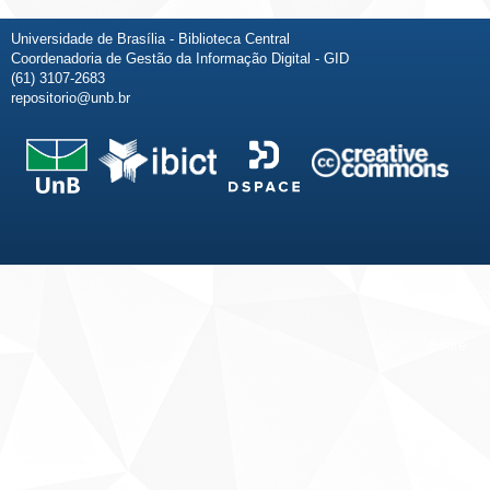
Universidade de Brasília - Biblioteca Central
Coordenadoria de Gestão da Informação Digital - GID
(61) 3107-2683
repositorio@unb.br
Fale conosco
Sobre