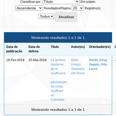
Classificar por:
Em ordem:
Resultados/Página
Registro(s):
Mostrando resultados 1 a 1 de 1
Data de
Data de
Título
Autor(es)
Orientador(es)
publicação
defesa
18-Fev-2019
25-Mai-2018
La gestion
Bello
Dorlin, Elsa
;
-
moderne
Urrego,
Segato, Rita
de la
Alejandra
Laura
souffrance
Del Rocio
:
généalogie
du corps
souffrant
en
Colombie
Mostrando resultados 1 a 1 de 1