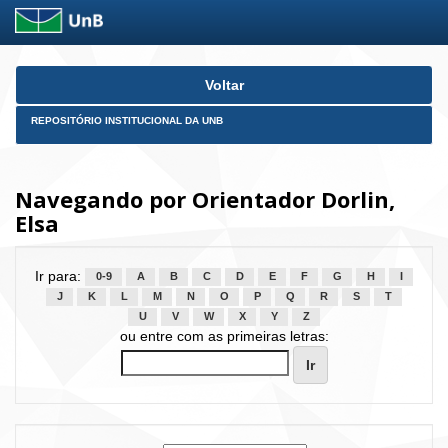
Skip
Voltar
navigation
REPOSITÓRIO INSTITUCIONAL DA UNB
Navegando por Orientador Dorlin,
Elsa
Ir para:
0-9
A
B
C
D
E
F
G
H
I
J
K
L
M
N
O
P
Q
R
S
T
U
V
W
X
Y
Z
ou entre com as primeiras letras: