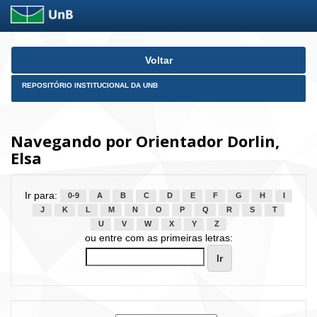
Skip
Voltar
navigation
REPOSITÓRIO INSTITUCIONAL DA UNB
Navegando por Orientador Dorlin,
Elsa
Ir para:
0-9
A
B
C
D
E
F
G
H
I
J
K
L
M
N
O
P
Q
R
S
T
U
V
W
X
Y
Z
ou entre com as primeiras letras: