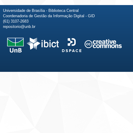
Universidade de Brasília - Biblioteca Central
Coordenadoria de Gestão da Informação Digital - GID
(61) 3107-2683
repositorio@unb.br
Fale conosco
Sobre