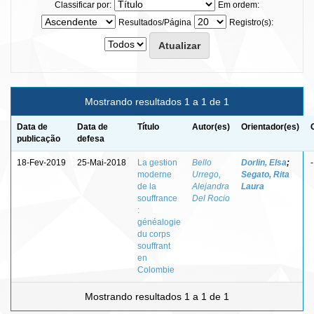
Classificar por:
Em ordem:
Resultados/Página
Registro(s):
Mostrando resultados 1 a 1 de 1
Data de
Data de
Título
Autor(es)
Orientador(es)
publicação
defesa
18-Fev-2019
25-Mai-2018
La gestion
Bello
Dorlin, Elsa
;
-
moderne
Urrego,
Segato, Rita
de la
Alejandra
Laura
souffrance
Del Rocio
:
généalogie
du corps
souffrant
en
Colombie
Mostrando resultados 1 a 1 de 1