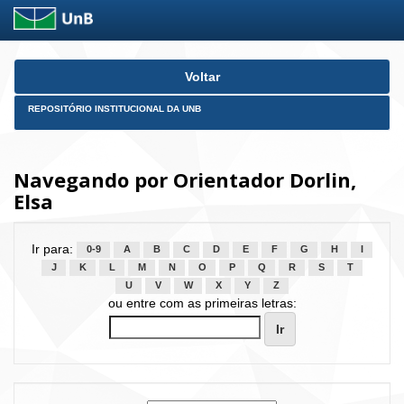
Skip
Voltar
navigation
REPOSITÓRIO INSTITUCIONAL DA UNB
Navegando por Orientador Dorlin,
Elsa
Ir para:
0-9
A
B
C
D
E
F
G
H
I
J
K
L
M
N
O
P
Q
R
S
T
U
V
W
X
Y
Z
ou entre com as primeiras letras: