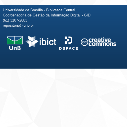
Universidade de Brasília - Biblioteca Central
Coordenadoria de Gestão da Informação Digital - GID
(61) 3107-2683
repositorio@unb.br
Fale conosco
Sobre