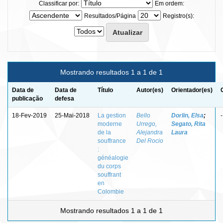
Classificar por:
Em ordem:
Resultados/Página
Registro(s):
Mostrando resultados 1 a 1 de 1
Data de
Data de
Título
Autor(es)
Orientador(es)
publicação
defesa
18-Fev-2019
25-Mai-2018
La gestion
Bello
Dorlin, Elsa
;
-
moderne
Urrego,
Segato, Rita
de la
Alejandra
Laura
souffrance
Del Rocio
:
généalogie
du corps
souffrant
en
Colombie
Mostrando resultados 1 a 1 de 1