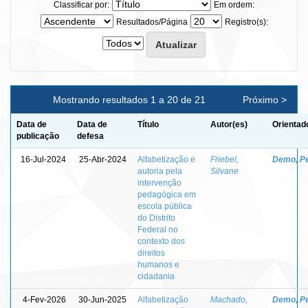
Classificar por:
Em ordem:
Resultados/Página
Registro(s):
Mostrando resultados 1 a 20 de 21
Próximo >
Data de
Data de
Título
Autor(es)
Orientad
publicação
defesa
16-Jul-2024
25-Abr-2024
Alfabetização e
Friebel,
Demo, P
autoria pela
Silvane
intervenção
pedagógica em
escola pública
do Distrito
Federal no
contexto dos
direitos
humanos e
cidadania
4-Fev-2026
30-Jun-2025
Alfabetização
Machado,
Demo, P