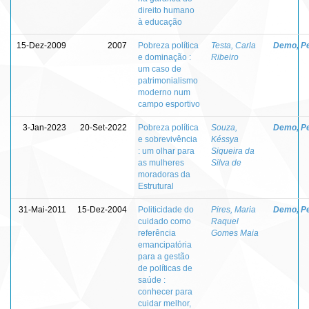
direito humano
à educação
15-Dez-2009
2007
Pobreza política
Testa, Carla
Demo, P
e dominação :
Ribeiro
um caso de
patrimonialismo
moderno num
campo esportivo
3-Jan-2023
20-Set-2022
Pobreza política
Souza,
Demo, P
e sobrevivência
Késsya
: um olhar para
Siqueira da
as mulheres
Silva de
moradoras da
Estrutural
31-Mai-2011
15-Dez-2004
Politicidade do
Pires, Maria
Demo, P
cuidado como
Raquel
referência
Gomes Maia
emancipatória
para a gestão
de políticas de
saúde :
conhecer para
cuidar melhor,