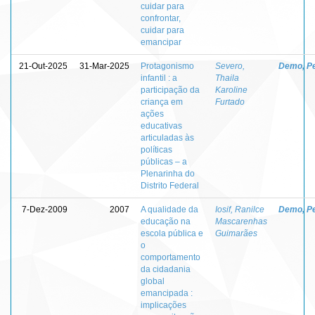
cuidar para
confrontar,
cuidar para
emancipar
21-Out-2025
31-Mar-2025
Protagonismo
Severo,
Demo, P
infantil : a
Thaila
participação da
Karoline
criança em
Furtado
ações
educativas
articuladas às
políticas
públicas – a
Plenarinha do
Distrito Federal
7-Dez-2009
2007
A qualidade da
Iosif, Ranilce
Demo, P
educação na
Mascarenhas
escola pública e
Guimarães
o
comportamento
da cidadania
global
emancipada :
implicações