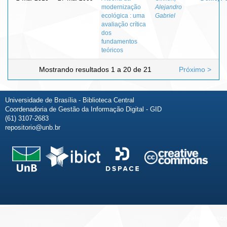
modernização
Alejandro
ecológica : uma
Gabriel
avaliação crítica
dos
fundamentos
teóricos
Mostrando resultados 1 a 20 de 21
Próximo >
Universidade de Brasília - Biblioteca Central
Coordenadoria de Gestão da Informação Digital - GID
(61) 3107-2683
repositorio@unb.br
Fale conosco