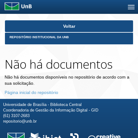
Skip
Voltar
navigation
REPOSITÓRIO INSTITUCIONAL DA UNB
Não há documentos
Não há documentos disponíveis no repositório de acordo com a
sua solicitação.
Página inicial do repositório
Universidade de Brasília - Biblioteca Central
Coordenadoria de Gestão da Informação Digital - GID
(61) 3107-2683
repositorio@unb.br