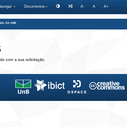
Navegar
Documentos
A-
A
A+
NAL DA UNB
s
do com a sua solicitação.