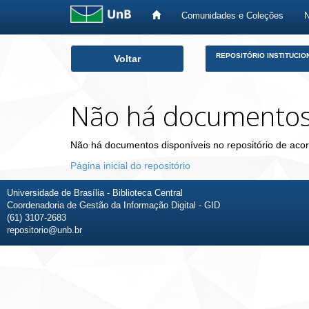
Comunidades e Coleções
Skip
REPOSITÓRIO INSTITUCIO
Voltar
navigation
Não há documento
Não há documentos disponíveis no repositório de acor
Página inicial do repositório
Universidade de Brasília - Biblioteca Central
Coordenadoria de Gestão da Informação Digital - GID
(61) 3107-2683
repositorio@unb.br