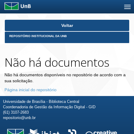
Skip
Voltar
navigation
REPOSITÓRIO INSTITUCIONAL DA UNB
Não há documentos
Não há documentos disponíveis no repositório de acordo com a
sua solicitação.
Página inicial do repositório
Universidade de Brasília - Biblioteca Central
Coordenadoria de Gestão da Informação Digital - GID
(61) 3107-2683
repositorio@unb.br