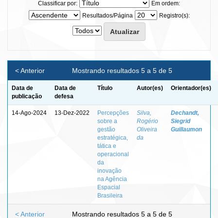
Classificar por:
Em ordem:
Resultados/Página
Registro(s):
< Anterior
Mostrando resultados 5 a 5 de 5
Data de
Data de
Título
Autor(es)
Orientador(es)
publicação
defesa
14-Ago-2024
13-Dez-2022
Percepções
Silva,
Dechandt,
sobre a
Rogério
Siegrid
gestão
Oliveira
Guillaumon
estratégica,
da
tática e
operacional
da
inovação
na Agência
Espacial
Brasileira
< Anterior
Mostrando resultados 5 a 5 de 5