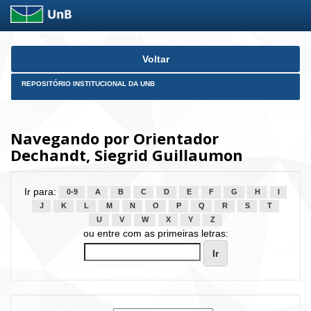
Skip
Voltar
navigation
REPOSITÓRIO INSTITUCIONAL DA UNB
Navegando por Orientador
Dechandt, Siegrid Guillaumon
Ir para:
0-9
A
B
C
D
E
F
G
H
I
J
K
L
M
N
O
P
Q
R
S
T
U
V
W
X
Y
Z
ou entre com as primeiras letras: