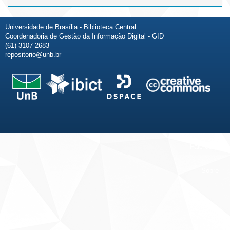
Universidade de Brasília - Biblioteca Central
Coordenadoria de Gestão da Informação Digital - GID
(61) 3107-2683
repositorio@unb.br
Fale conosco
Sobre