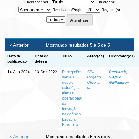
Classificar por:
Em ordem:
Resultados/Página
Registro(s):
< Anterior
Mostrando resultados 5 a 5 de 5
Data de
Data de
Título
Autor(es)
Orientador(es)
publicação
defesa
14-Ago-2024
13-Dez-2022
Percepções
Silva,
Dechandt,
sobre a
Rogério
Siegrid
gestão
Oliveira
Guillaumon
estratégica,
da
tática e
operacional
da
inovação
na Agência
Espacial
Brasileira
< Anterior
Mostrando resultados 5 a 5 de 5