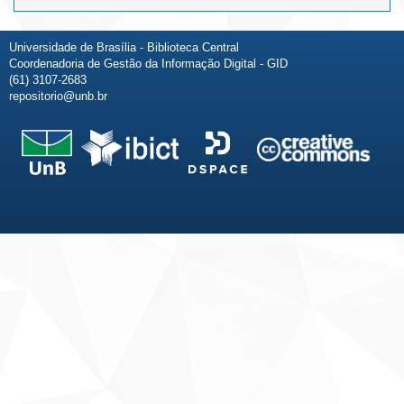
Universidade de Brasília - Biblioteca Central
Coordenadoria de Gestão da Informação Digital - GID
(61) 3107-2683
repositorio@unb.br
Fale conosco
Sobre