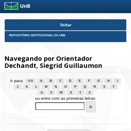
Skip
Voltar
navigation
REPOSITÓRIO INSTITUCIONAL DA UNB
Navegando por Orientador
Dechandt, Siegrid Guillaumon
Ir para:
0-9
A
B
C
D
E
F
G
H
I
J
K
L
M
N
O
P
Q
R
S
T
U
V
W
X
Y
Z
ou entre com as primeiras letras: