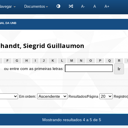
Navegar
Documentos
A-
A
A+
NAL DA UNB
handt, Siegrid Guillaumon
F
G
H
I
J
K
L
M
N
O
P
Q
R
ou entre com as primeiras letras:
Em ordem:
Resultados/Página
Registro(
Mostrando resultados 4 a 5 de 5