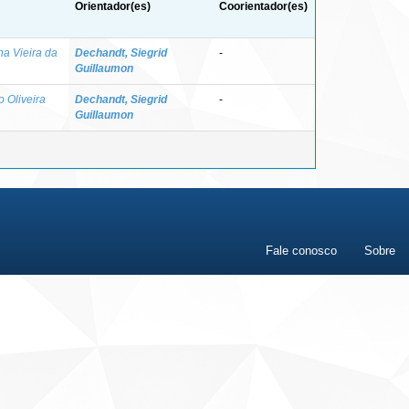
Orientador(es)
Coorientador(es)
na Vieira da
Dechandt, Siegrid
-
Guillaumon
o Oliveira
Dechandt, Siegrid
-
Guillaumon
Fale conosco
Sobre