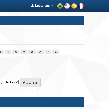
Entrar em:
S
T
U
V
W
X
Y
Z
s):