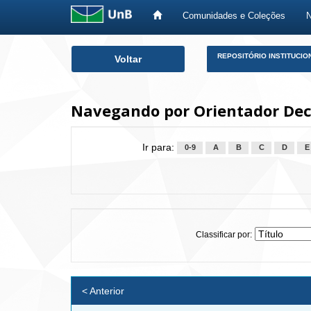
Comunidades e Coleções
Skip
REPOSITÓRIO INSTITUCIO
Voltar
navigation
Navegando por Orientador Dec
Ir para:
0-9
A
B
C
D
E
Classificar por:
< Anterior