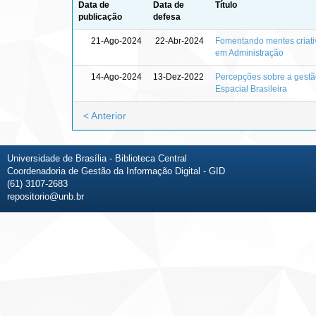
Data de
Data de
Título
publicação
defesa
21-Ago-2024
22-Abr-2024
Fomentando mentes criativ
em Administração
14-Ago-2024
13-Dez-2022
Percepções sobre a gestão
Espacial Brasileira
< Anterior
Universidade de Brasília - Biblioteca Central
Coordenadoria de Gestão da Informação Digital - GID
(61) 3107-2683
repositorio@unb.br