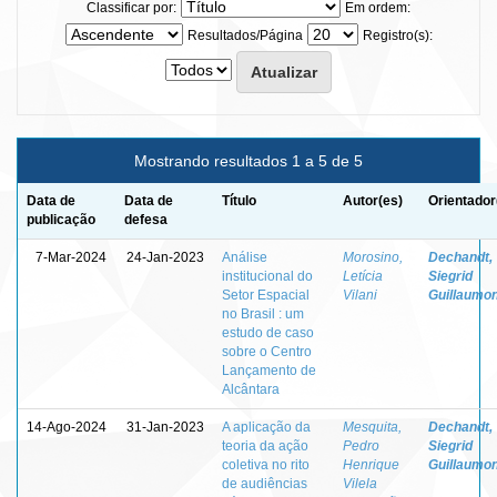
Classificar por:
Em ordem:
Resultados/Página
Registro(s):
Mostrando resultados 1 a 5 de 5
Data de
Data de
Título
Autor(es)
Orientador
publicação
defesa
7-Mar-2024
24-Jan-2023
Análise
Morosino,
Dechandt,
institucional do
Letícia
Siegrid
Setor Espacial
Vilani
Guillaumo
no Brasil : um
estudo de caso
sobre o Centro
Lançamento de
Alcântara
14-Ago-2024
31-Jan-2023
A aplicação da
Mesquita,
Dechandt,
teoria da ação
Pedro
Siegrid
coletiva no rito
Henrique
Guillaumo
de audiências
Vilela