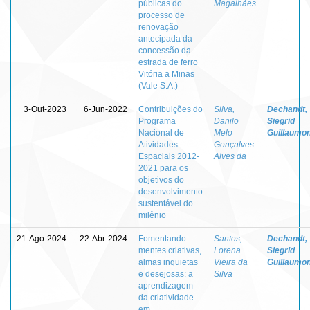
públicas do
Magalhães
processo de
renovação
antecipada da
concessão da
estrada de ferro
Vitória a Minas
(Vale S.A.)
3-Out-2023
6-Jun-2022
Contribuições do
Silva,
Dechandt,
Programa
Danilo
Siegrid
Nacional de
Melo
Guillaumo
Atividades
Gonçalves
Espaciais 2012-
Alves da
2021 para os
objetivos do
desenvolvimento
sustentável do
milênio
21-Ago-2024
22-Abr-2024
Fomentando
Santos,
Dechandt,
mentes criativas,
Lorena
Siegrid
almas inquietas
Vieira da
Guillaumo
e desejosas: a
Silva
aprendizagem
da criatividade
em