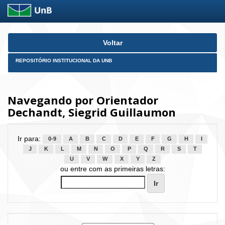
Skip
Voltar
navigation
REPOSITÓRIO INSTITUCIONAL DA UNB
Navegando por Orientador
Dechandt, Siegrid Guillaumon
Ir para:
0-9
A
B
C
D
E
F
G
H
I
J
K
L
M
N
O
P
Q
R
S
T
U
V
W
X
Y
Z
ou entre com as primeiras letras: