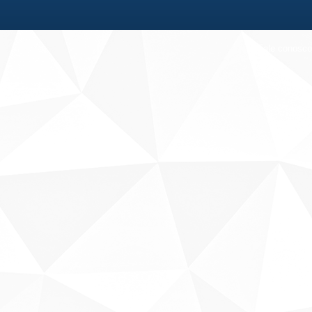
Fale conosco
Sobre