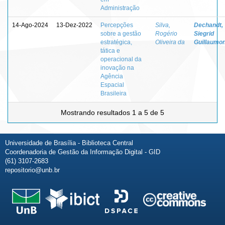
Administração
14-Ago-2024
13-Dez-2022
Percepções
Silva,
Dechandt,
sobre a gestão
Rogério
Siegrid
estratégica,
Oliveira da
Guillaumo
tática e
operacional da
inovação na
Agência
Espacial
Brasileira
Mostrando resultados 1 a 5 de 5
Universidade de Brasília - Biblioteca Central
Coordenadoria de Gestão da Informação Digital - GID
(61) 3107-2683
repositorio@unb.br