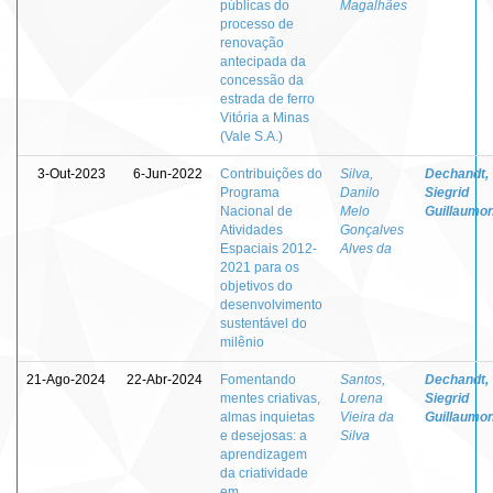
públicas do
Magalhães
processo de
renovação
antecipada da
concessão da
estrada de ferro
Vitória a Minas
(Vale S.A.)
3-Out-2023
6-Jun-2022
Contribuições do
Silva,
Dechandt,
Programa
Danilo
Siegrid
Nacional de
Melo
Guillaumo
Atividades
Gonçalves
Espaciais 2012-
Alves da
2021 para os
objetivos do
desenvolvimento
sustentável do
milênio
21-Ago-2024
22-Abr-2024
Fomentando
Santos,
Dechandt,
mentes criativas,
Lorena
Siegrid
almas inquietas
Vieira da
Guillaumo
e desejosas: a
Silva
aprendizagem
da criatividade
em