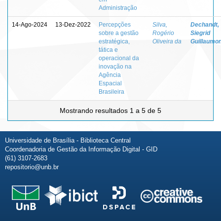
Administração
14-Ago-2024
13-Dez-2022
Percepções
Silva,
Dechandt,
sobre a gestão
Rogério
Siegrid
estratégica,
Oliveira da
Guillaumo
tática e
operacional da
inovação na
Agência
Espacial
Brasileira
Mostrando resultados 1 a 5 de 5
Universidade de Brasília - Biblioteca Central
Coordenadoria de Gestão da Informação Digital - GID
(61) 3107-2683
repositorio@unb.br