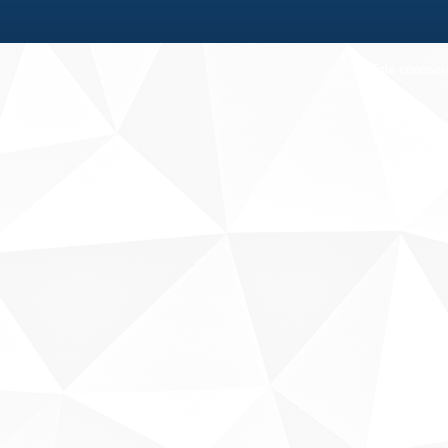
Fale conosco
Sobre