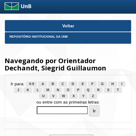
Skip
Voltar
navigation
REPOSITÓRIO INSTITUCIONAL DA UNB
Navegando por Orientador
Dechandt, Siegrid Guillaumon
Ir para:
0-9
A
B
C
D
E
F
G
H
I
J
K
L
M
N
O
P
Q
R
S
T
U
V
W
X
Y
Z
ou entre com as primeiras letras: