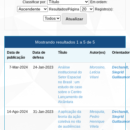
Classificar por:
Em ordem:
Resultados/Página
Registro(s):
Mostrando resultados 1 a 5 de 5
Data de
Data de
Título
Autor(es)
Orientador
publicação
defesa
7-Mar-2024
24-Jan-2023
Análise
Morosino,
Dechandt,
institucional do
Letícia
Siegrid
Setor Espacial
Vilani
Guillaumo
no Brasil : um
estudo de caso
sobre o Centro
Lançamento de
Alcântara
14-Ago-2024
31-Jan-2023
A aplicação da
Mesquita,
Dechandt,
teoria da ação
Pedro
Siegrid
coletiva no rito
Henrique
Guillaumo
de audiências
Vilela