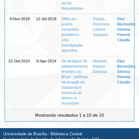
sul de
Moçambique
9-Nov-2018
12-Jul-2018
Sífilis em
Freitas,
Díaz
jovens
Francisca
Bermúdez,
conscritos
Lidiane
Ximena
brasileiros :
Sampaio
Pamela
uma
Claudia
investigação
descritiva
22-Out-2024
9-Ago-2024
Os vestígios do
Miranda,
Díaz
aprisionamento
Raquel
Bermúdez,
feminino no
Barbosa
Ximena
Brasil : políticas
Pamela
de resgate da
Claudia
cidadania e
barreiras ao
retorno à
sociedade
Mostrando resultados 1 a 10 de 10
Universidade de Brasília - Biblioteca Central