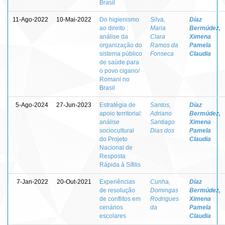
Brasil
11-Ago-2022
10-Mai-2022
Do higienismo
Silva,
Díaz
ao direito :
Maria
Bermúdez,
análise da
Clara
Ximena
organização do
Ramos da
Pamela
sistema público
Fonseca
Claudia
de saúde para
o povo cigano/
Romani no
Brasil
5-Ago-2024
27-Jun-2023
Estratégia de
Santos,
Díaz
apoio territorial:
Adriano
Bermúdez,
análise
Santiago
Ximena
sociocultural
Dias dos
Pamela
do Projeto
Claudia
Nacional de
Resposta
Rápida à Sífilis
7-Jan-2022
20-Out-2021
Experiências
Cunha,
Díaz
de resolução
Domingas
Bermúdez,
de conflitos em
Rodrigues
Ximena
cenários
da
Pamela
escolares
Claudia