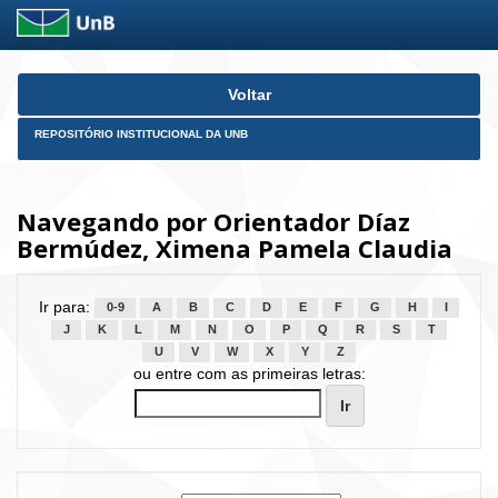
Skip
Voltar
navigation
REPOSITÓRIO INSTITUCIONAL DA UNB
Navegando por Orientador Díaz
Bermúdez, Ximena Pamela Claudia
Ir para:
0-9
A
B
C
D
E
F
G
H
I
J
K
L
M
N
O
P
Q
R
S
T
U
V
W
X
Y
Z
ou entre com as primeiras letras: