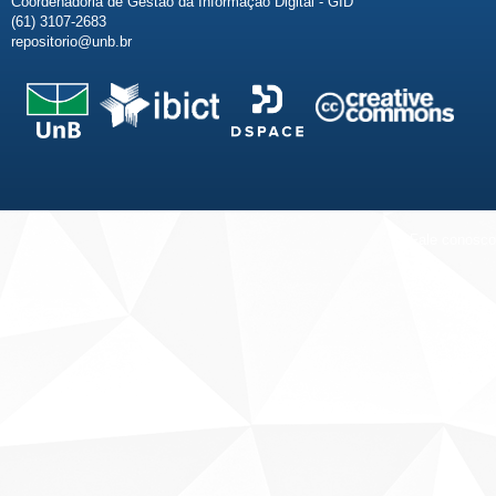
Coordenadoria de Gestão da Informação Digital - GID
(61) 3107-2683
repositorio@unb.br
Fale conosco
Sobre