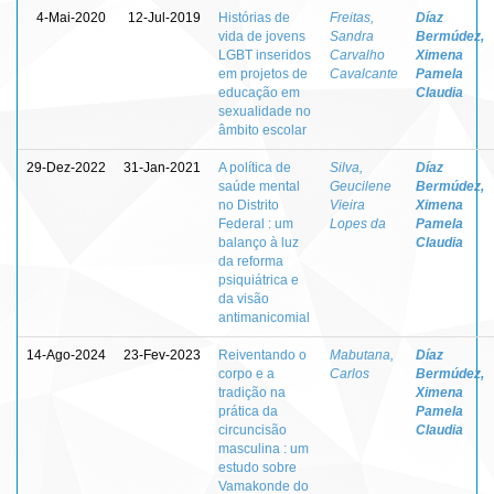
4-Mai-2020
12-Jul-2019
Histórias de
Freitas,
Díaz
vida de jovens
Sandra
Bermúdez,
LGBT inseridos
Carvalho
Ximena
em projetos de
Cavalcante
Pamela
educação em
Claudia
sexualidade no
âmbito escolar
29-Dez-2022
31-Jan-2021
A política de
Silva,
Díaz
saúde mental
Geucilene
Bermúdez,
no Distrito
Vieira
Ximena
Federal : um
Lopes da
Pamela
balanço à luz
Claudia
da reforma
psiquiátrica e
da visão
antimanicomial
14-Ago-2024
23-Fev-2023
Reiventando o
Mabutana,
Díaz
corpo e a
Carlos
Bermúdez,
tradição na
Ximena
prática da
Pamela
circuncisão
Claudia
masculina : um
estudo sobre
Vamakonde do