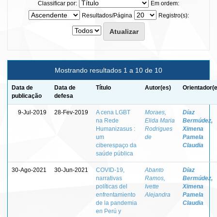
Classificar por:
Em ordem:
Resultados/Página
Registro(s):
Mostrando resultados 1 a 10 de 10
Data de
Data de
Título
Autor(es)
Orientador(
publicação
defesa
9-Jul-2019
28-Fev-2019
A cena LGBT
Moraes,
Díaz
na Rede
Elida Maria
Bermúdez,
Humanizasus :
Rodrigues
Ximena
um
de
Pamela
ciberespaço da
Claudia
saúde pública
30-Ago-2021
30-Jun-2021
COVID-19,
Abanto
Díaz
narrativas
Ramos,
Bermúdez,
políticas del
Ivette
Ximena
enfrentamiento
Alejandra
Pamela
de la pandemia
Claudia
en Perú y