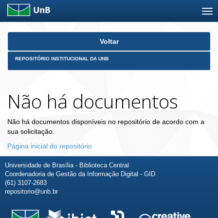
Skip
Voltar
navigation
REPOSITÓRIO INSTITUCIONAL DA UNB
Não há documentos
Não há documentos disponíveis no repositório de acordo com a
sua solicitação.
Página inicial do repositório
Universidade de Brasília - Biblioteca Central
Coordenadoria de Gestão da Informação Digital - GID
(61) 3107-2683
repositorio@unb.br