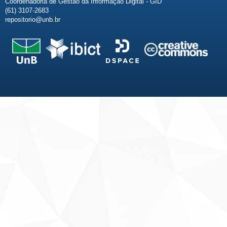
Coordenadoria de Gestão da Informação Digital - GID
(61) 3107-2683
repositorio@unb.br
Fale conosco
Sobre