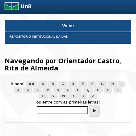
Skip
Voltar
navigation
REPOSITÓRIO INSTITUCIONAL DA UNB
Navegando por Orientador Castro,
Rita de Almeida
Ir para:
0-9
A
B
C
D
E
F
G
H
I
J
K
L
M
N
O
P
Q
R
S
T
U
V
W
X
Y
Z
ou entre com as primeiras letras: