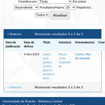
Classificar por:
Em ordem:
Resultados/Página
Registro(s):
< Anterior
Mostrando resultados 3 a 3 de 3
Data de
Data de
Título
Autor(es)
Orientador(es)
Coor
publicação
defesa
-
5-Nov-2019
Voa(r) :
Moura,
Castro, Rita
-
uma
Cirila
de Almeida
poética
Targhetta
cênica
de
para os
primeiros
anos
< Anterior
Mostrando resultados 3 a 3 de 3
Universidade de Brasília - Biblioteca Central