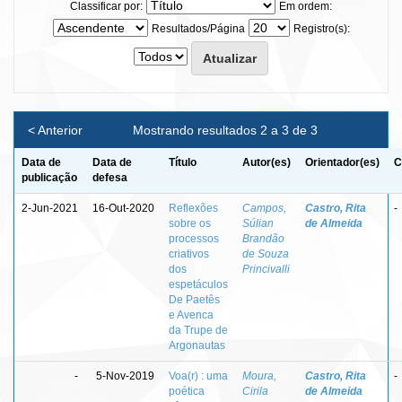
Classificar por:
Em ordem:
Resultados/Página
Registro(s):
< Anterior
Mostrando resultados 2 a 3 de 3
Data de
Data de
Título
Autor(es)
Orientador(es)
C
publicação
defesa
2-Jun-2021
16-Out-2020
Reflexões
Campos,
Castro, Rita
-
sobre os
Súlian
de Almeida
processos
Brandão
criativos
de Souza
dos
Princivalli
espetáculos
De Paetês
e Avenca
da Trupe de
Argonautas
-
5-Nov-2019
Voa(r) : uma
Moura,
Castro, Rita
-
poética
Cirila
de Almeida