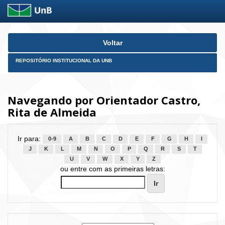
Skip
Voltar
navigation
REPOSITÓRIO INSTITUCIONAL DA UNB
Navegando por Orientador Castro,
Rita de Almeida
Ir para:
0-9
A
B
C
D
E
F
G
H
I
J
K
L
M
N
O
P
Q
R
S
T
U
V
W
X
Y
Z
ou entre com as primeiras letras: