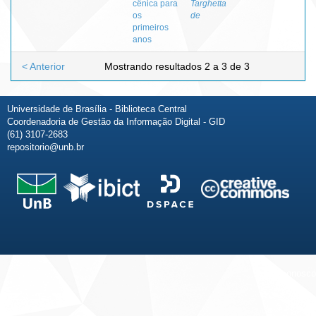
cênica para
Targhetta
os
de
primeiros
anos
< Anterior
Mostrando resultados 2 a 3 de 3
Universidade de Brasília - Biblioteca Central
Coordenadoria de Gestão da Informação Digital - GID
(61) 3107-2683
repositorio@unb.br
Fale conosco
Sobre