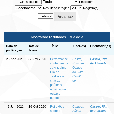
Classificar por:
Em ordem:
Resultados/Página
Registro(s):
Mostrando resultados 1 a 3 de 3
Data de
Data de
Título
Autor(es)
Orientador(es)
publicação
defesa
23-Abr-2021
27-Nov-2020
Performance
Castro,
Castro, Rita
contaminada
Roustang
de Almeida
: a Andaime
Gomes
Cia de
da Silva
Teatro e a
Carrilho
criação
de
poéticas
urbanas no
espaço
público
2-Jun-2021
16-Out-2020
Reflexões
Campos,
Castro, Rita
sobre os
Súlian
de Almeida