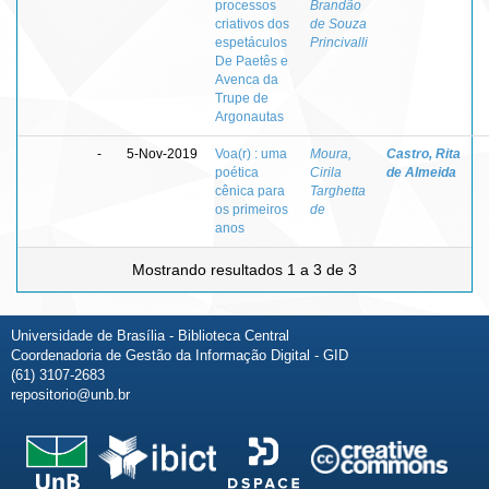
processos
Brandão
criativos dos
de Souza
espetáculos
Princivalli
De Paetês e
Avenca da
Trupe de
Argonautas
-
5-Nov-2019
Voa(r) : uma
Moura,
Castro, Rita
poética
Cirila
de Almeida
cênica para
Targhetta
os primeiros
de
anos
Mostrando resultados 1 a 3 de 3
Universidade de Brasília - Biblioteca Central
Coordenadoria de Gestão da Informação Digital - GID
(61) 3107-2683
repositorio@unb.br