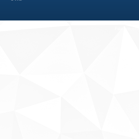
Fale conosco
Sobre