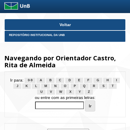
Skip
Voltar
navigation
REPOSITÓRIO INSTITUCIONAL DA UNB
Navegando por Orientador Castro,
Rita de Almeida
Ir para:
0-9
A
B
C
D
E
F
G
H
I
J
K
L
M
N
O
P
Q
R
S
T
U
V
W
X
Y
Z
ou entre com as primeiras letras: