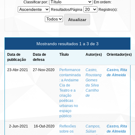
Classificar por:
Em ordem:
Resultados/Página
Registro(s):
Mostrando resultados 1 a 3 de 3
Data de
Data de
Título
Autor(es)
Orientador(es)
publicação
defesa
23-Abr-2021
27-Nov-2020
Performance
Castro,
Castro, Rita
contaminada
Roustang
de Almeida
: a Andaime
Gomes
Cia de
da Silva
Teatro e a
Carrilho
criação
de
poéticas
urbanas no
espaço
público
2-Jun-2021
16-Out-2020
Reflexões
Campos,
Castro, Rita
sobre os
Súlian
de Almeida