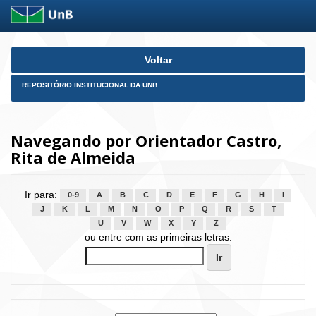
Skip
Voltar
navigation
REPOSITÓRIO INSTITUCIONAL DA UNB
Navegando por Orientador Castro,
Rita de Almeida
Ir para:
0-9
A
B
C
D
E
F
G
H
I
J
K
L
M
N
O
P
Q
R
S
T
U
V
W
X
Y
Z
ou entre com as primeiras letras: