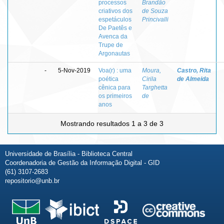
processos
Brandão
criativos dos
de Souza
espetáculos
Princivalli
De Paetês e
Avenca da
Trupe de
Argonautas
-
5-Nov-2019
Voa(r) : uma
Moura,
Castro, Rita
poética
Cirila
de Almeida
cênica para
Targhetta
os primeiros
de
anos
Mostrando resultados 1 a 3 de 3
Universidade de Brasília - Biblioteca Central
Coordenadoria de Gestão da Informação Digital - GID
(61) 3107-2683
repositorio@unb.br