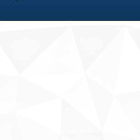
Fale conosco
Sobre