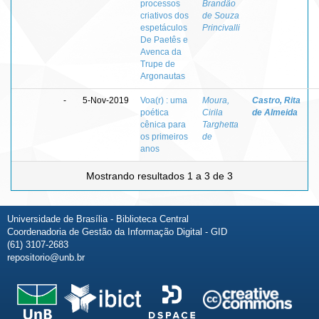
processos
Brandão
criativos dos
de Souza
espetáculos
Princivalli
De Paetês e
Avenca da
Trupe de
Argonautas
-
5-Nov-2019
Voa(r) : uma
Moura,
Castro, Rita
poética
Cirila
de Almeida
cênica para
Targhetta
os primeiros
de
anos
Mostrando resultados 1 a 3 de 3
Universidade de Brasília - Biblioteca Central
Coordenadoria de Gestão da Informação Digital - GID
(61) 3107-2683
repositorio@unb.br