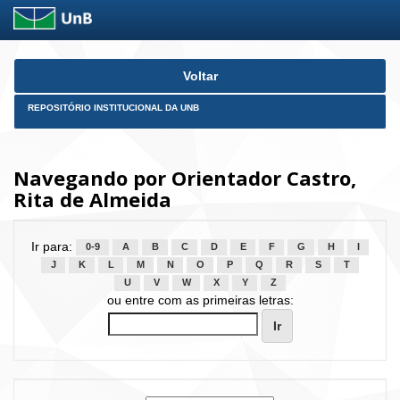
Skip
Voltar
navigation
REPOSITÓRIO INSTITUCIONAL DA UNB
Navegando por Orientador Castro,
Rita de Almeida
Ir para:
0-9
A
B
C
D
E
F
G
H
I
J
K
L
M
N
O
P
Q
R
S
T
U
V
W
X
Y
Z
ou entre com as primeiras letras: