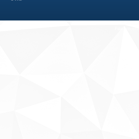
Fale conosco
Sobre