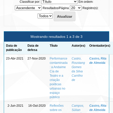
Classificar por:
Em ordem:
Resultados/Página
Registro(s):
Mostrando resultados 1 a 3 de 3
Data de
Data de
Título
Autor(es)
Orientador(es)
publicação
defesa
23-Abr-2021
27-Nov-2020
Performance
Castro,
Castro, Rita
contaminada
Roustang
de Almeida
: a Andaime
Gomes
Cia de
da Silva
Teatro e a
Carrilho
criação
de
poéticas
urbanas no
espaço
público
2-Jun-2021
16-Out-2020
Reflexões
Campos,
Castro, Rita
sobre os
Súlian
de Almeida