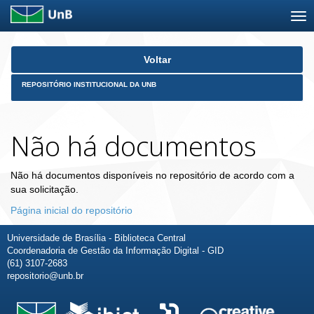
Skip
Voltar
navigation
REPOSITÓRIO INSTITUCIONAL DA UNB
Não há documentos
Não há documentos disponíveis no repositório de acordo com a
sua solicitação.
Página inicial do repositório
Universidade de Brasília - Biblioteca Central
Coordenadoria de Gestão da Informação Digital - GID
(61) 3107-2683
repositorio@unb.br