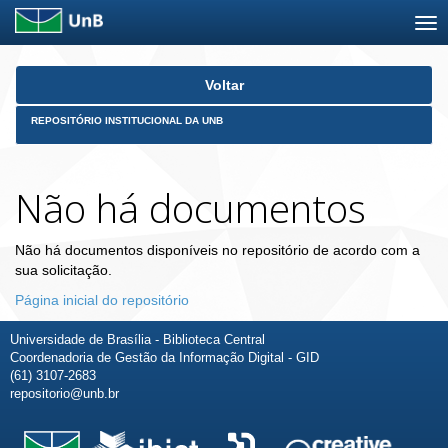
Skip
Voltar
navigation
REPOSITÓRIO INSTITUCIONAL DA UNB
Não há documentos
Não há documentos disponíveis no repositório de acordo com a
sua solicitação.
Página inicial do repositório
Universidade de Brasília - Biblioteca Central
Coordenadoria de Gestão da Informação Digital - GID
(61) 3107-2683
repositorio@unb.br