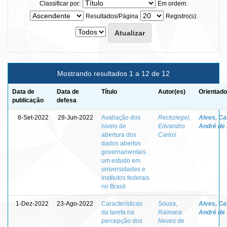
Classificar por:
Em ordem:
Resultados/Página
Registro(s):
Mostrando resultados 1 a 12 de 12
Data de
Data de
Título
Autor(es)
Orientado
publicação
defesa
8-Set-2022
28-Jun-2022
Avaliação dos
Reckziegel,
Alves, Ca
níveis de
Edvandro
André de
abertura dos
Carlos
dados abertos
governamentais :
um estudo em
universidades e
institutos federais
no Brasil
1-Dez-2022
23-Ago-2022
Características
Souza,
Alves, Ca
da tarefa na
Raimara
André de
percepção dos
Neves de