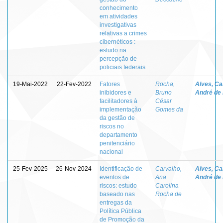
conhecimento
em atividades
investigativas
relativas a crimes
cibernéticos :
estudo na
percepção de
policiais federais
19-Mai-2022
22-Fev-2022
Fatores
Rocha,
Alves, Ca
inibidores e
Bruno
André de
facilitadores à
César
implementação
Gomes da
da gestão de
riscos no
departamento
penitenciário
nacional
25-Fev-2025
26-Nov-2024
Identificação de
Carvalho,
Alves, Ca
eventos de
Ana
André de
riscos: estudo
Carolina
baseado nas
Rocha de
entregas da
Política Pública
de Promoção da