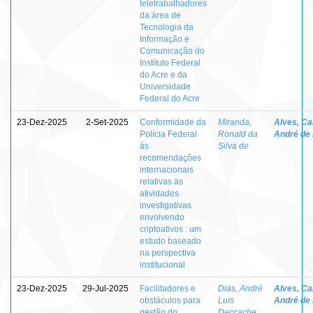
teletrabalhadores
da área de
Tecnologia da
Informação e
Comunicação do
Instituto Federal
do Acre e da
Universidade
Federal do Acre
23-Dez-2025
2-Set-2025
Conformidade da
Miranda,
Alves, Ca
Polícia Federal
Ronald da
André de
às
Silva de
recomendações
internacionais
relativas às
atividades
investigativas
envolvendo
criptoativos : um
estudo baseado
na perspectiva
institucional
23-Dez-2025
29-Jul-2025
Facilitadores e
Dias, André
Alves, Ca
obstáculos para
Luis
André de
gestão do
Deccache