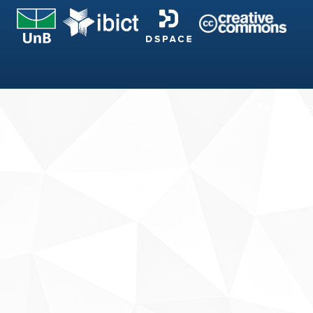
Fale conosco
Sobre