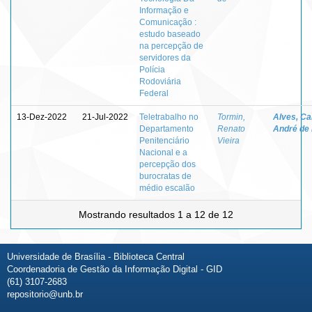
Informação e
Comunicação :
estudo baseado
na percepção de
servidores da
Polícia
Rodoviária
Federal
13-Dez-2022
21-Jul-2022
Teletrabalho no
Tormin,
Alves, Ca
Departamento
Renato
André de
Penitenciário
Vieira
Nacional e a
percepção dos
burocratas de
médio escalão
Mostrando resultados 1 a 12 de 12
Universidade de Brasília - Biblioteca Central
Coordenadoria de Gestão da Informação Digital - GID
(61) 3107-2683
repositorio@unb.br