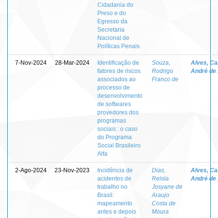
Cidadania do
Preso e do
Egresso da
Secretaria
Nacional de
Políticas Penais
7-Nov-2024
28-Mar-2024
Identificação de
Souza,
Alves, Ca
fatores de riscos
Rodrigo
André de
associados ao
Franco de
processo de
desenvolvimento
de softwares
provedores dos
programas
sociais : o caso
do Programa
Social Brasileiro
Alfa
2-Ago-2024
23-Nov-2023
Incidência de
Dias,
Alves, Ca
acidentes de
Reisla
André de
trabalho no
Josyane de
Brasil:
Araujo
mapeamento
Costa de
antes e depois
Moura