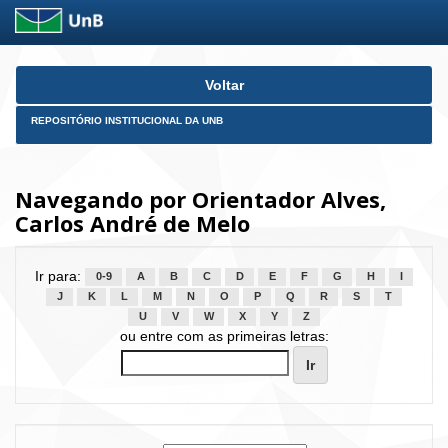
Skip
Voltar
navigation
REPOSITÓRIO INSTITUCIONAL DA UNB
Navegando por Orientador Alves,
Carlos André de Melo
Ir para:
0-9
A
B
C
D
E
F
G
H
I
J
K
L
M
N
O
P
Q
R
S
T
U
V
W
X
Y
Z
ou entre com as primeiras letras: