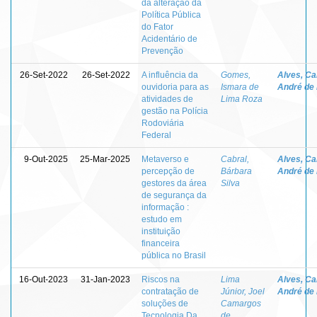
da alteração da
Política Pública
do Fator
Acidentário de
Prevenção
26-Set-2022
26-Set-2022
A influência da
Gomes,
Alves, Ca
ouvidoria para as
Ismara de
André de
atividades de
Lima Roza
gestão na Polícia
Rodoviária
Federal
9-Out-2025
25-Mar-2025
Metaverso e
Cabral,
Alves, Ca
percepção de
Bárbara
André de
gestores da área
Silva
de segurança da
informação :
estudo em
instituição
financeira
pública no Brasil
16-Out-2023
31-Jan-2023
Riscos na
Lima
Alves, Ca
contratação de
Júnior, Joel
André de
soluções de
Camargos
Tecnologia Da
de