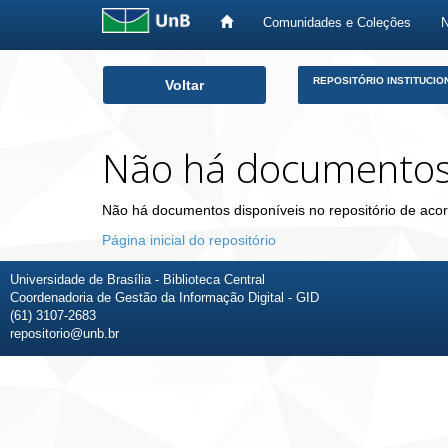
Comunidades e Coleções
Skip
REPOSITÓRIO INSTITUCIO
Voltar
navigation
Não há documento
Não há documentos disponíveis no repositório de acor
Página inicial do repositório
Universidade de Brasília - Biblioteca Central
Coordenadoria de Gestão da Informação Digital - GID
(61) 3107-2683
repositorio@unb.br