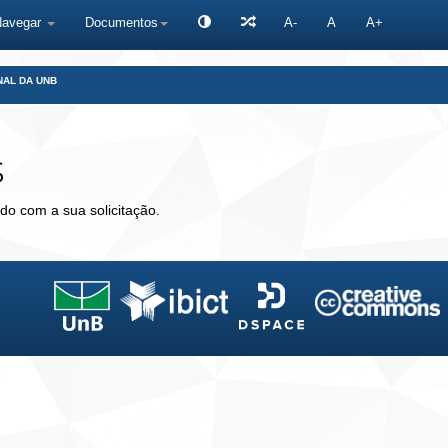
Navegar
Documentos
A-
A
A+
NAL DA UNB
s
do com a sua solicitação.