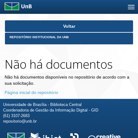
Skip
Voltar
navigation
REPOSITÓRIO INSTITUCIONAL DA UNB
Não há documentos
Não há documentos disponíveis no repositório de acordo com a
sua solicitação.
Página inicial do repositório
Universidade de Brasília - Biblioteca Central
Coordenadoria de Gestão da Informação Digital - GID
(61) 3107-2683
repositorio@unb.br